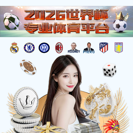
信
息
详
情
INFOMATION
当前位置：
网站首页
-
《大象 》材质： 不锈钢 高度：9.9m 
《大象 》材质： 不锈钢 高度：9.9m 安放：济
南