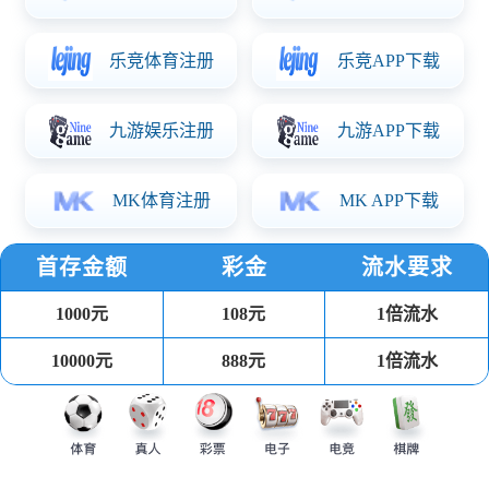
上一条
下一条
地址：中国?山东?临朐县南环路5877号