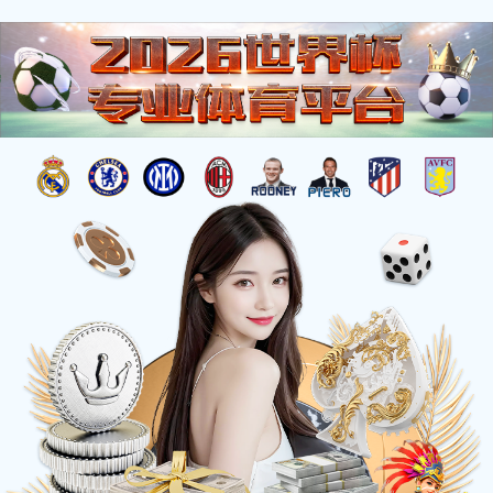
信
息
详
情
INFOMATION
当前位置：
网站首页
-
《五井》 作者：傅绍相 高度：16.9米 
《五井》 作者：傅绍相 高度：16.9米 安放：临
朐