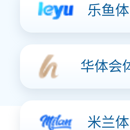
相关产品
《九鹿鸣春》