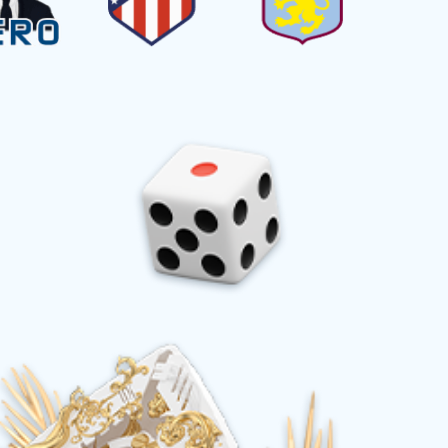
咨询电话：139-0536-2468
《毛泽东》 高度：23.8cm
139-0536-2468
KY体育
中国?山东?临朐县南环路5877号
一键分享：