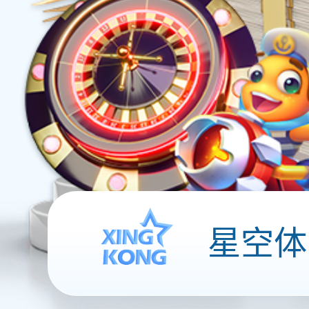
号
联系KY体育