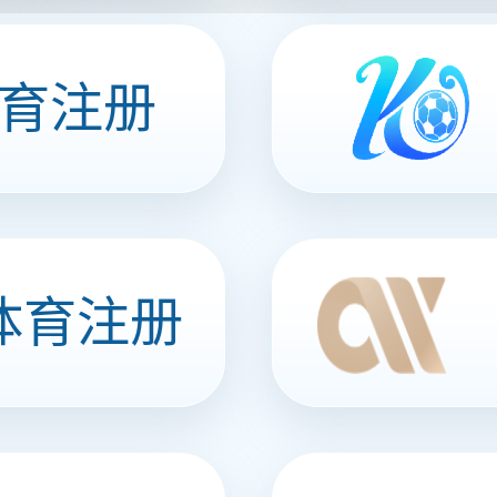
上一条
下