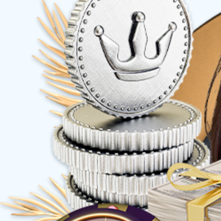
不锈钢雕塑
不锈钢雕塑
浮雕雕塑
浮雕雕塑
石雕雕塑
石雕雕塑
陶艺作品
陶艺作品
KY体育宣传册
KY体育宣传
信息
咨询电话
139-0536-2468
KY体育
地址：中国?山东?临朐县南环路5877