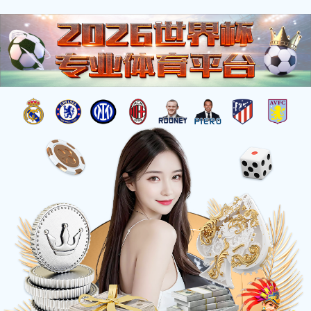
信
息
详
情
INFOMATION
当前位置：
网站首页
-
《为人民服务》 高：66cm
《为人民服务》 高：66cm