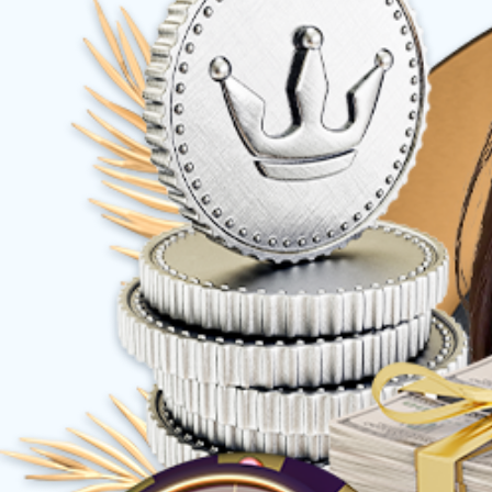
不锈钢雕塑
不锈钢雕塑
浮雕雕塑
浮雕雕塑
石雕雕塑
石雕雕塑
陶艺作品
陶艺作品
KY体育宣传册
KY体育宣传
信息
咨询电话
139-0536-2468
KY体育
地址：中国?山东?临朐县南环路5877