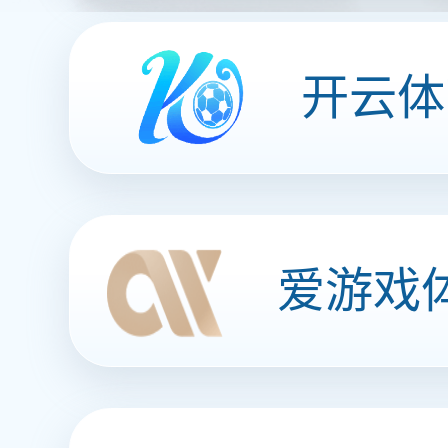
《御风·望天》
《袜子》材质不锈钢彩绘 高度12米 安放： 辽源东方广场