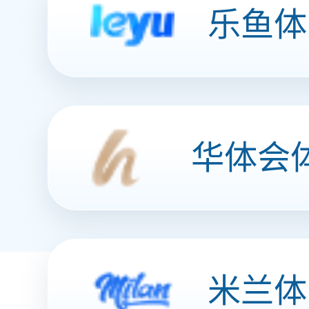
地址
电话：
13
大型雕塑
邮编：
网址：
青铜雕塑
E-ma
青铜工艺品
不锈钢雕塑
浮雕雕塑