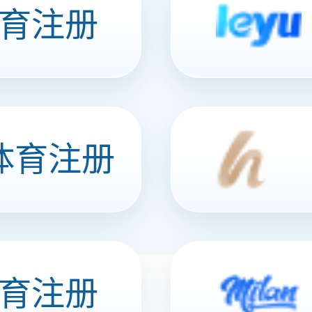
：中国?山东?临朐县南环路5877号
15065681659 傅 东
905362468 傅绍相
262600
www.www.kentaro-art.com
il：hyds@www.kentaro-art.com