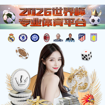
信
息
详
情
INFOMATION
当前位置：
网站首页
-
《王彦伶》金中国（朝鲜）
《王彦伶》金中国（朝鲜）