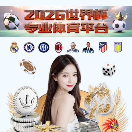
信
息
详
情
INFOMATION
当前位置：
网站首页
-
《舜帝》作者：郭刚 高度：5.8米 安放
《舜帝》作者：郭刚 高度：5.8米 安放：诸城