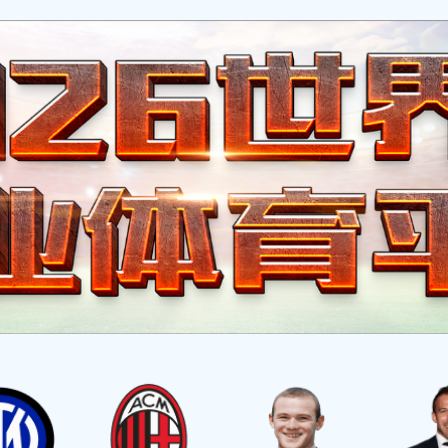
产品及服务
KY体育的客户
产
品
服
务
PRODUCTS