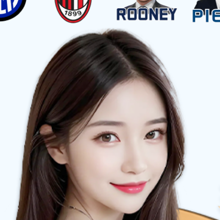
1
2
3
4
5
6