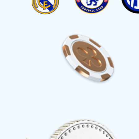
当前位置：
网站首页
-
产品服务
产品分类
PRODUCTS
大型雕塑
大型雕塑
青铜雕塑
青铜雕塑
青铜工艺品
青铜工艺品