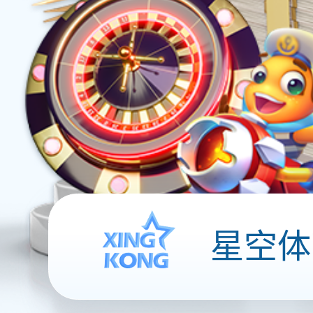
号
联系KY体育
地址
电话：
13
大型雕塑
邮编：